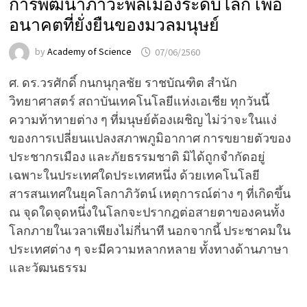
การพัฒนาภาวะพลเมืองระดับโลก เพื่อ
อนาคตที่ยั่งยืนของมวลมนุษย์
by
Academy of Science
07/06/2560
ศ. ดร.วรศักดิ์ กนกนุกุลชัย ราชบัณฑิต สำนัก
วิทยาศาสตร์ สถาบันเทคโนโลยีแห่งเอเชีย ทุกวันนี้
ความท้าทายต่าง ๆ ที่มนุษย์ต้องเผชิญ ไม่ว่าจะในแง่
ของการเปลี่ยนแปลงสภาพภูมิอากาศ การขยายตัวของ
ประชากรเมือง และภัยธรรมชาติ มิได้ถูกจำกัดอยู่
เฉพาะในประเทศใดประเทศหนึ่ง ด้วยเทคโนโลยี
สารสนเทศในยุคโลกาภิวัตน์ เหตุการณ์ต่าง ๆ ที่เกิดขึ้น
ณ จุดใดจุดหนึ่งในโลกจะปรากฎต่อสายตาของคนทั้ง
โลกภายในเวลาเพียงไม่กี่นาที นอกจากนี้ ประชาคมใน
ประเทศต่าง ๆ จะมีความหลากหลาย ทั้งทางด้านภาษา
และวัฒนธรรม