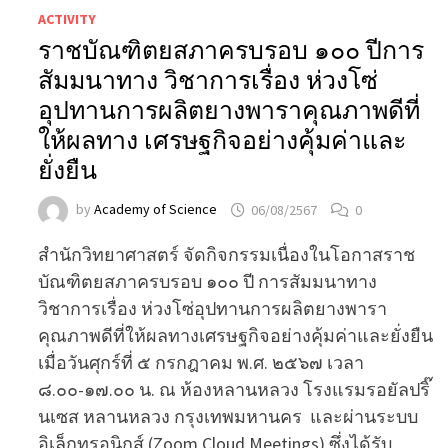
ACTIVITY
ราชบัณฑิตยสภาครบรอบ ๑๐๐ ปีการ
สัมมนาทาง วิชาการเรื่อง ห่วงโซ่
อุปทานการผลิตยางพาราคุณภาพดีที่
ให้ผลทาง เศรษฐกิจอย่างคุ้มค่าและ
ยั่งยืน
by
Academy of Science
06/08/2567
0
สำนักวิทยาศาสตร์ จัดกิจกรรมเนื่องในโอกาสราช
บัณฑิตยสภาครบรอบ ๑๐๐ ปี การสัมมนาทาง
วิชาการเรื่อง ห่วงโซ่อุปทานการผลิตยางพารา
คุณภาพดีที่ให้ผลทางเศรษฐกิจอย่างคุ้มค่าและยั่งยืน
เมื่อวันศุกร์ที่ ๕ กรกฎาคม พ.ศ. ๒๕๖๗ เวลา
๘.๐๐-๑๗.๐๐ น. ณ ห้องหลานหลวง โรงแรมรอยัลปริ๊
นเซส หลานหลวง กรุงเทพมหานคร และผ่านระบบ
อิเล็กทรอนิกส์ (Zoom Cloud Meetings) ซึ่งได้รับ