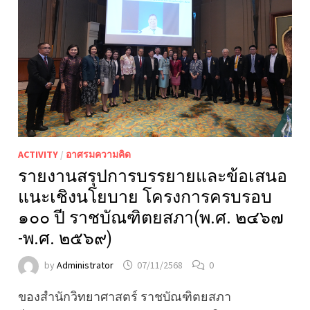
ACTIVITY
/
อาศรมความคิด
รายงานสรุปการบรรยายและข้อเสนอ
แนะเชิงนโยบาย โครงการครบรอบ
๑๐๐ ปี ราชบัณฑิตยสภา(พ.ศ. ๒๔๖๗
-พ.ศ. ๒๕๖๙)
by
Administrator
07/11/2568
0
ของสํานักวิทยาศาสตร์ ราชบัณฑิตยสภา