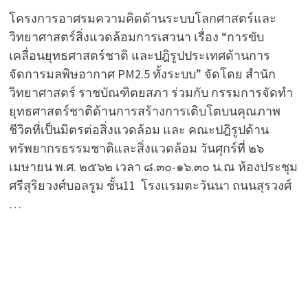
โครงการอาศรมความคิดด้านระบบโลกศาสตร์และ
วิทยาศาสตร์สิ่งแวดล้อมการเสวนา เรื่อง “การขับ
เคลื่อนยุทธศาสตร์ชาติ และปฎิรูปประเทศด้านการ
จัดการมลพิษอากาศ PM2.5 ทั้งระบบ” จัดโดย สำนัก
วิทยาศาสตร์ ราชบัณฑิตยสภา ร่วมกับ กรรมการจัดทำ
ยุทธศาสตร์ชาติด้านการสร้างการเติบโตบนคุณภาพ
ชีวิตที่เป็นมิตรต่อสิ่งแวดล้อม และ คณะปฎิรูปด้าน
ทรัพยากรธรรมชาติและสิ่งแวดล้อม วันศุกร์ที่ ๒๖
เมษายน พ.ศ. ๒๕๖๒ เวลา ๘.๓๐-๑๖.๓๐ น.ณ ห้องประชุม
ศรีสุริยวงศ์บอลรูม ชั้น11 โรงแรมตะวันนา ถนนสุรวงศ์
…