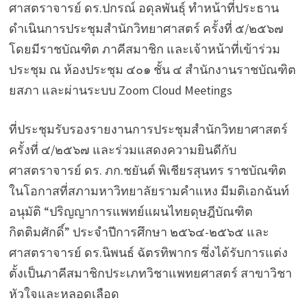
ศาสตราจารย์ ดร.ปกรณ์ อดุลพันธุ์ ทำหน้าที่ประธาน
ดำเนินการประชุมสำนักวิทยาศาสตร์ ครั้งที่ ๕/๒๕๖๗
โดยมีราชบัณฑิต ภาคีสมาชิก และเจ้าหน้าที่เข้าร่วม
ประชุม ณ ห้องประชุม ๔๐๑ ชั้น ๔ สำนักงานราชบัณฑิต
ยสภา และผ่านระบบ Zoom Cloud Meetings
ที่ประชุมรับรองรายงานการประชุมสำนักวิทยาศาสตร์
ครั้งที่ ๔/๒๕๖๗ และร่วมแสดงความยินดีกับ
ศาสตราจารย์ ดร. ภก.ชยันต์ พิเชียรสุนทร ราชบัณฑิต
ในโอกาสที่สภามหาวิทยาลัยรามคำแหง มีมติเอกฉันท์
อนุมัติ “ปริญญาการแพทย์แผนไทยดุษฎีบัณฑิต
กิตติมศักดิ์” ประจำปีการศึกษา ๒๕๖๔-๒๕๖๕ และ
ศาสตราจารย์ ดร.นิพนธ์ ฉัตรทิพากร ซึ่งได้รับการแต่ง
ตั้งเป็นภาคีสมาชิกประเภทวิชาแพทยศาสตร์ สาขาวิชา
หัวใจและหลอดเลือด