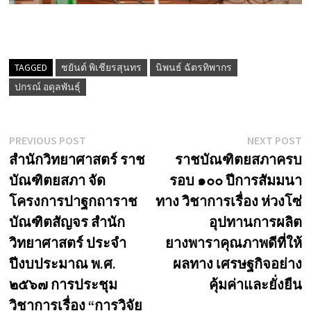
TAGGED
ชยันต์ พิเชียรสุนทร
นิพนธ์ ฉัตรทิพากร
ปกรณ์ อดุลพันธุ์
Post
Previous
N
PREVIOUS POST
NEXT POST
post:
p
สำนักวิทยาศาสตร์ ราช
ราชบัณฑิตยสภาครบ
navigation
บัณฑิตยสภา จัด
รอบ ๑๐๐ ปีการสัมมนา
โครงการปาฐกถาราช
ทาง วิชาการเรื่อง ห่วงโซ่
บัณฑิตสัญจร สำนัก
อุปทานการผลิต
วิทยาศาสตร์ ประจำ
ยางพาราคุณภาพดีที่ให้
ปีงบประมาณ พ.ศ.
ผลทาง เศรษฐกิจอย่าง
๒๕๖๗ การประชุม
คุ้มค่าและยั่งยืน
วิชาการเรื่อง “การวิจัย