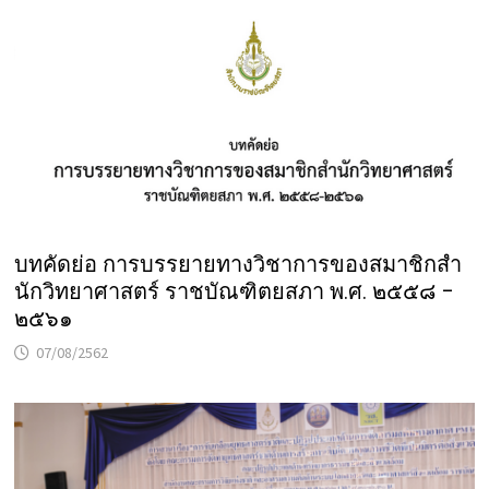
บทคัดย่อ การบรรยายทางวิชาการของสมาชิกสํา
นักวิทยาศาสตร์ ราชบัณฑิตยสภา พ.ศ. ๒๕๕๘ –
๒๕๖๑
07/08/2562