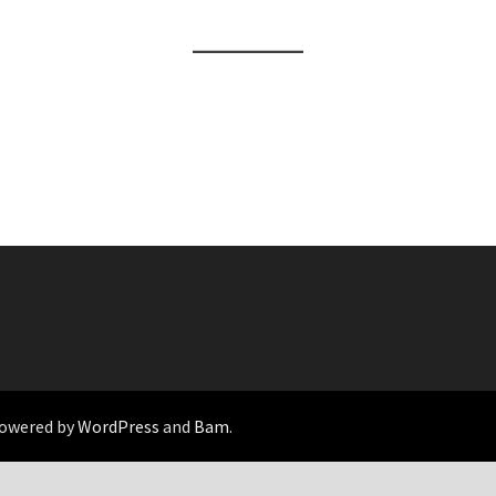
Powered by
WordPress
and
Bam
.