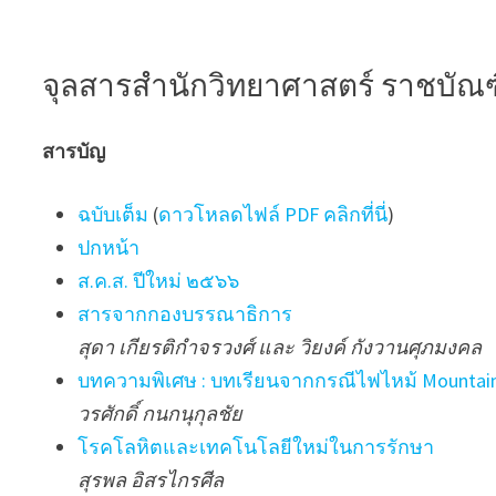
จุลสารสำนักวิทยาศาสตร์ ราชบัณฑิ
สารบัญ
ฉบับเต็ม
(
ดาวโหลดไฟล์ PDF คลิกที่นี่
)
ปกหน้า
ส.ค.ส. ปีใหม่ ๒๕๖๖
สารจากกองบรรณาธิการ
สุดา เกียรติกำจรวงศ์ และ วิยงค์ กังวานศุภมงคล
บทความพิเศษ : บทเรียนจากกรณีไฟไหม้ Mountai
วรศักดิ์ กนกนุกุลชัย
โรคโลหิตและเทคโนโลยีใหม่ในการรักษา
สุรพล อิสรไกรศีล