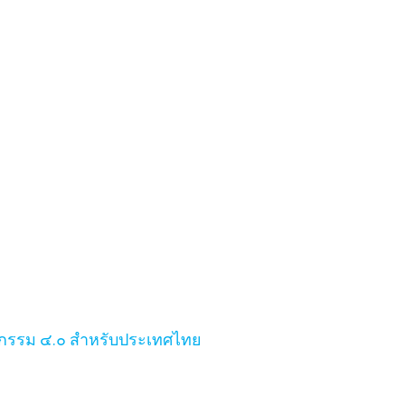
หกรรม ๔.๐ สำหรับประเทศไทย