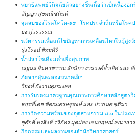
พยาธิแพทย์วินิจฉัยตัวอย่างชิ้นเนื้อว่าเป็นเนื้อ
สัญญา สุขพณิชนันท์
จุดจบของโรคโควิด-๑๙ : โรคประจำถิ่นหรือโรค
ยง ภู่วรวรรณ
นวัตกรรมเพื่อแก้ไขปัญหาการเคลื่อนไหวในผู้ส
รุ่งโรจน์ พิทยศิริ
น้ำปลาโซเดียมต่ำเพื่อสุขภาพ
ณฐมล จินดาพรรณ ลักษิกา งามวงศ์ล้ำเลิศ และ ส
ภัยจากฝุ่นละอองขนาดเล็ก
วิยงค์ กังวานศุภมงคล
การรับรองมาตรฐานคุณภาพการศึกษาหลักสูตรว
สฤทธิ์เดช พัฒนเศรษฐพงษ์ และ ปารเมศ ชุติมา
การวัดความพร้อมของอุตสาหกรรม ๔.๐ ในประเทศไ
ชูศักดิ์ พรสิงห์ รวีภัทร ผุดผ่อง เจนกฤษณ์ คณาธ
กิจกรรมและผลงานของสำนักวิทยาศาสตร์