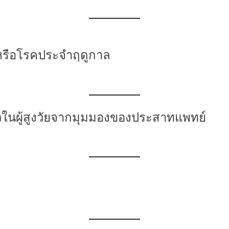
หรือโรคประจำฤดูกาล
วในผู้สูงวัยจากมุมมองของประสาทแพทย์