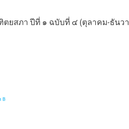
ตยสภา ปีที่ ๑ ฉบับที่ ๔ (ตุลาคม-ธั
n B