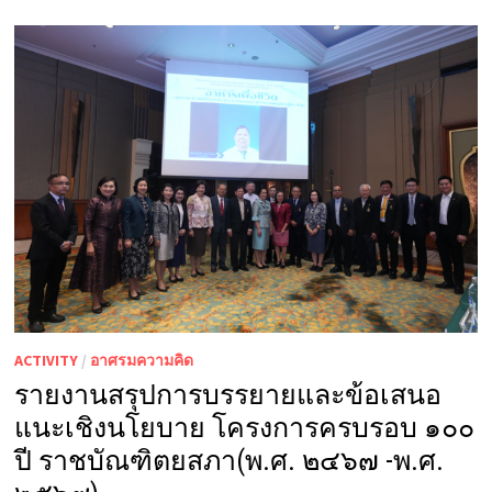
ACTIVITY
/
อาศรมความคิด
รายงานสรุปการบรรยายและข้อเสนอ
แนะเชิงนโยบาย โครงการครบรอบ ๑๐๐
ปี ราชบัณฑิตยสภา(พ.ศ. ๒๔๖๗ -พ.ศ.