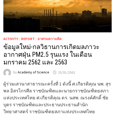
ACTIVITY
/
REPORT
/
อาศรมความคิด
ข้อมูลใหม่-กลวิธานการเกิดมลภาวะ
อากาศฝุ่น PM2.5 รุนแรง ในเดือน
มกราคม 2562 และ 2563
by
Academy of Science
25/01/2563
ผู้ร่วมเสวนาสาธารณะครั้งที่ 1 ดังนี้ ศ.เกียรติคุณ นพ. สุร
พล อิสรไกรศีล ราชบัณฑิตและนายกราชบัณฑิตยสภา
แห่งประเทศไทย ศ.เกียรติคุณ ดร. นสพ. ณรงค์ศักดิ์ ชัย
บุตร ราชบัณฑิตและประธานประธานสำนัก
วิทยาศาสตร์ ราชบัณฑิตยสภาแห่งประเทศไทย