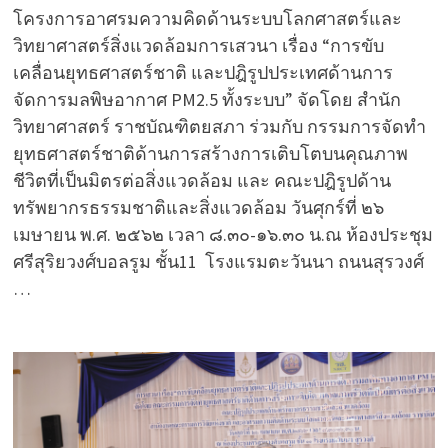
โครงการอาศรมความคิดด้านระบบโลกศาสตร์และ
วิทยาศาสตร์สิ่งแวดล้อมการเสวนา เรื่อง “การขับ
เคลื่อนยุทธศาสตร์ชาติ และปฎิรูปประเทศด้านการ
จัดการมลพิษอากาศ PM2.5 ทั้งระบบ” จัดโดย สำนัก
วิทยาศาสตร์ ราชบัณฑิตยสภา ร่วมกับ กรรมการจัดทำ
ยุทธศาสตร์ชาติด้านการสร้างการเติบโตบนคุณภาพ
ชีวิตที่เป็นมิตรต่อสิ่งแวดล้อม และ คณะปฎิรูปด้าน
ทรัพยากรธรรมชาติและสิ่งแวดล้อม วันศุกร์ที่ ๒๖
เมษายน พ.ศ. ๒๕๖๒ เวลา ๘.๓๐-๑๖.๓๐ น.ณ ห้องประชุม
ศรีสุริยวงศ์บอลรูม ชั้น11 โรงแรมตะวันนา ถนนสุรวงศ์
…