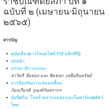
ราชบัณฑิตยสภา ปีที่ ๑
ฉบับที่ ๒ (เมษายน-มิถุนายน
๒๕๖๕)
สารบัญ
ฉบับเต็ม
(
ดาวโหลดไฟล์ PDF คลิกที่นี่
)
ปกหน้า
บรรณาธิการแถลง
สาวิตรี ลิ่มทอง และ ชิดชนก เหลือสินทรัพย์
การป้องกันภาวะสมองเสื่อม
ก้องเกียรติ กูณฑ์กันทรากร
ลัมปีสกิน : โรคร้ายจากแมลง-แมงในฟาร์มปศุสัตว์
ไทย