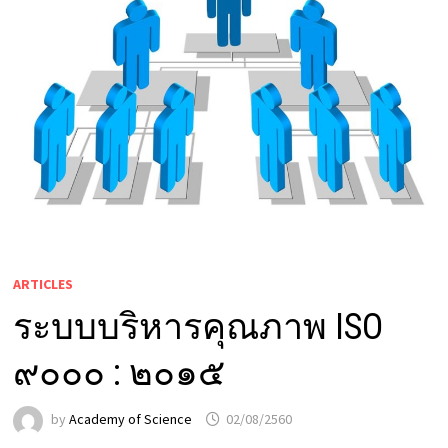
ARTICLES
ระบบบริหารคุณภาพ ISO
๙๐๐๐ : ๒๐๑๕
by
Academy of Science
02/08/2560