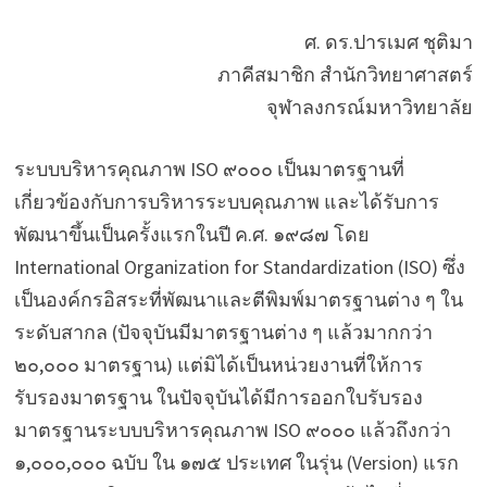
ศ. ดร.ปารเมศ ชุติมา
ภาคีสมาชิก สำนักวิทยาศาสตร์
จุฬาลงกรณ์มหาวิทยาลัย
ระบบบริหารคุณภาพ ISO ๙๐๐๐ เป็นมาตรฐานที่
เกี่ยวข้องกับการบริหารระบบคุณภาพ และได้รับการ
พัฒนาขึ้นเป็นครั้งแรกในปี ค.ศ. ๑๙๘๗ โดย
International Organization for Standardization (ISO) ซึ่ง
เป็นองค์กรอิสระที่พัฒนาและตีพิมพ์มาตรฐานต่าง ๆ ใน
ระดับสากล (ปัจจุบันมีมาตรฐานต่าง ๆ แล้วมากกว่า
๒๐,๐๐๐ มาตรฐาน) แต่มิได้เป็นหน่วยงานที่ให้การ
รับรองมาตรฐาน ในปัจจุบันได้มีการออกใบรับรอง
มาตรฐานระบบบริหารคุณภาพ ISO ๙๐๐๐ แล้วถึงกว่า
๑,๐๐๐,๐๐๐ ฉบับ ใน ๑๗๕ ประเทศ ในรุ่น (Version) แรก