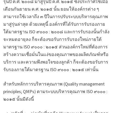
รุ่นปี ค.ศ. ๒๐๐๘ มาสู่รุ่นปี ค.ศ. ๒๐๑๕ ซึ่งประกาศใช้เมื่อ
เดือนกันยายน ค.ศ. ๒๐๑๕ นั้น ยอมให้องค์กรต่าง ๆ
สามารถใช้เวลาถึง ๓ ปีในการปรับระบบบริหารคุณภาพ
มาสู่รุ่นล่าสุด ด้วยเหตุนี้ องค์กรที่ได้รับการรับรองภาย
ใต้มาตรฐาน ISO ๙๐๐๐ : ๒๐๐๘ และการรับรองนั้นกำลัง
จะหมดอายุลง ก็จะต้องขอรับการรับรองใหม่ภายใต้
มาตรฐาน ISO ๙๐๐๐ : ๒๐๑๕ ส่วนองค์กรใหม่ที่ต้องการ
สร้างความเชื่อมั่นในแง่ของคุณภาพของผลิตภัณฑ์หรือ
บริการ และความพึงพอใจของลูกค้า ก็จะต้องขอรับการ
รับรองภายใต้มาตรฐาน ISO ๙๐๐๐ : ๒๐๑๕ เท่านั้น
สำหรับหลักการบริหารคุณภาพ (Quality management
principles; QMPs) ตามระบบบริหารคุณภาพ ISO ๙๐๐๐ :
๒๐๑๕ นั้นมีดังนี้