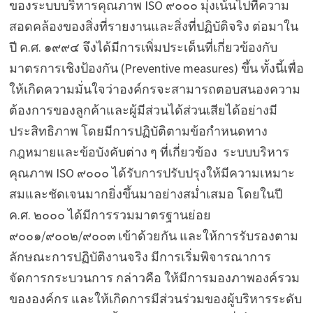
ของระบบบริหารคุณภาพ ISO ๙๐๐๐ มุ่งเน้นไปที่ความ
สอดคล้องของสิ่งที่รายงานและสิ่งที่ปฏิบัติจริง
ต่อมาใน
ปี ค.ศ. ๑๙๙๔ จึงได้มีการเพิ่มประเด็นที่เกี่ยวข้องกับ
มาตรการเชิงป้องกัน (Preventive measures) ขึ้น ทั้งนี้เพื่อ
ให้เกิดความมั่นใจว่าองค์กรจะสามารถตอบสนองความ
ต้องการของลูกค้าและผู้มีส่วนได้ส่วนเสียได้อย่างมี
ประสิทธิภาพ โดยมีการปฏิบัติตามข้อกำหนดทาง
กฎหมายและข้อบังคับต่าง ๆ ที่เกี่ยวข้อง ระบบบริหาร
คุณภาพ ISO ๙๐๐๐ ได้รับการปรับปรุงให้มีความเหมาะ
สมและชัดเจนมากยิ่งขึ้นมาอย่างสม่ำเสมอ โดยในปี
ค.ศ. ๒๐๐๐ ได้มีการรวมมาตรฐานย่อย
๙๐๐๑/๙๐๐๒/๙๐๐๓ เข้าด้วยกัน และให้การรับรองตาม
ลักษณะการปฏิบัติงานจริง มีการเริ่มพิจารณาการ
จัดการกระบวนการ กล่าวคือ ให้มีการมองภาพองค์รวม
ขององค์กร และให้เกิดการมีส่วนร่วมของผู้บริหารระดับ