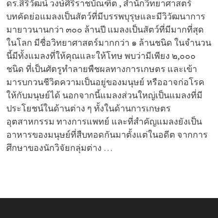
ดร.สิริวัฒน์ วงษ์ศิริราชบัณฑิต , สำนักวิทยาศาสตร์
บทคัดย่อแมลงเป็นสัตว์ที่มีบรรพบุรุษและมีวิวัฒนาการ
มายาวนานกว่า ๓๐๐ ล้านปี แมลงเป็นสัตว์ที่มีมากที่สุด
ในโลก มีชื่อวิทยาศาสตร์มากกว่า ๑ ล้านชนิด ในจำนวน
นี้มีทั้งแมลงที่ให้คุณและให้โทษ พบว่ามีเพียง ๒,๐๐๐
ชนิด ที่เป็นศัตรูทำลายพืชผลทางการเกษตร และเข้า
มารบกวนชีวิตความเป็นอยู่ของมนุษย์ หรืออาจก่อโรค
ให้กับมนุษย์ได้ นอกจากนี้แมลงส่วนใหญ่เป็นแมลงที่มี
ประโยชน์ในด้านต่าง ๆ ทั้งในด้านการเกษตร
อุตสาหกรรม ทางการแพทย์ และที่สำคัญแมลงยังเป็น
อาหารของมนุษย์ที่สืบทอดกันมาตั้งแต่ในอดีต จากการ
ศึกษาของนักวิจัยกลุ่มต่าง …