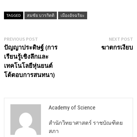
TAGGED
สมชัย บวรกิตติ
เมืองอัจฉริยะ
Post
Previous
N
PREVIOUS POST
NEXT POST
post:
p
ปัญญาประดิษฐ์ (การ
ฆาตกรเงียบ
navigation
เรียนรู้เชิงลึกและ
เทคโนโลยีหุ่นยนต์
โต้ตอบการสนทนา)
Academy of Science
สำนักวิทยาศาสตร์ ราชบัณฑิตย
สภา