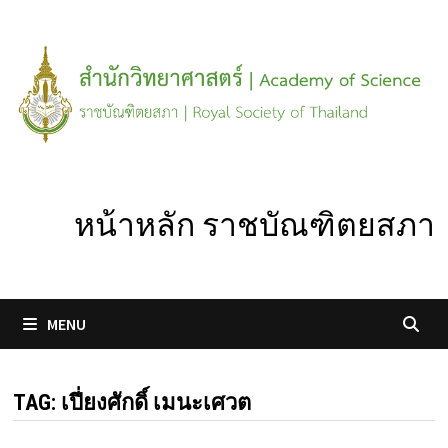
Skip
to
content
หน้าหลัก ราชบัณฑิตยสภา
MENU
TAG:
เปี่ยงศักดิ์ เมนะเศวต