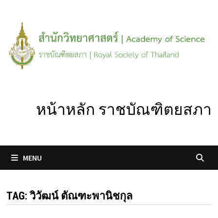
Skip
to
content
หน้าหลัก ราชบัณฑิตยสภา
MENU
TAG:
วิวัฒน์ ตัณฑะพานิชกุล