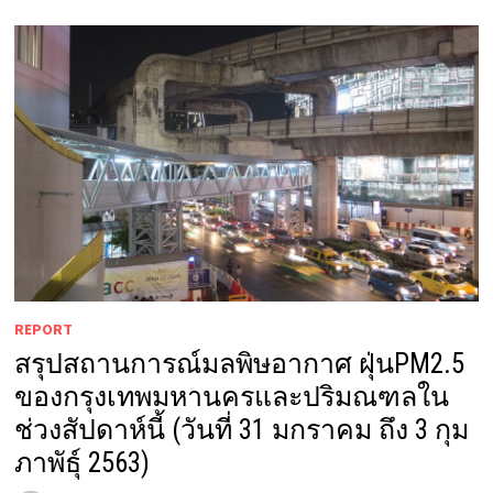
REPORT
สรุปสถานการณ์มลพิษอากาศ ฝุ่นPM2.5
ของกรุงเทพมหานครและปริมณฑลใน
ช่วงสัปดาห์นี้ (วันที่ 31 มกราคม ถึง 3 กุม
ภาพัธ์ุ 2563)