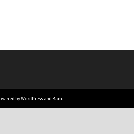
Powered by
WordPress
and
Bam
.