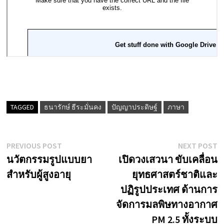
TAGGED
ธนารักษ์ ธีระมั่นคง
ปัญญาประดิษฐ์
ภาษา
Post
Previous
N
PREVIOUS POST
NEXT POST
post:
p
นวัตกรรมรูปแบบยา
เปิดวงเสวนา ขับเคลื่อน
navigation
สำหรับผู้สูงอายุ
ยุทธศาสตร์ชาติและ
ปฏิรูปประเทศ ด้านการ
จัดการมลพิษทางอากาศ
PM 2.5 ทั้งระบบ