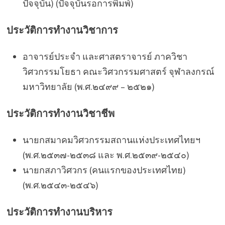
ปัจจุบัน) (ปัจจุบันรอการพิมพ์)
ประวัติการทำงานวิชาการ
อาจารย์ประจำ และศาสตราจารย์ ภาควิชา
วิศวกรรมโยธา คณะวิศวกรรมศาสตร์ จุฬาลงกรณ์
มหาวิทยาลัย (พ.ศ.๒๔๙๙ – ๒๕๒๑)
ประวัติการทำงานวิชาชีพ
นายกสมาคมวิศวกรรมสถานแห่งประเทศไทยฯ
(พ.ศ.๒๕๓๗-๒๕๓๘ และ พ.ศ.๒๕๓๙-๒๕๔๐)
นายกสภาวิศวกร (คนแรกของประเทศไทย)
(พ.ศ.๒๕๔๓-๒๕๔๖)
ประวัติการทำงานบริหาร