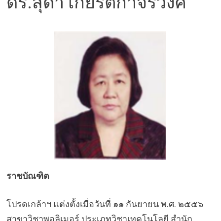
ดร.สุดา เกียรติกำจรวงศ์
ราชบัณฑิต
โปรดเกล้าฯ แต่งตั้งเมื่อวันที่ ๑๑ กันยายน พ.ศ. ๒๕๕๖
สาขาวิชาพอลิเมอร์ ประเภทวิชาเทคโนโลยี สำนัก