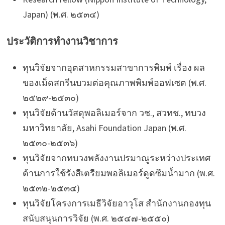
Japan) (พ.ศ. ๒๕๓๔)
ประวัติการทำงานวิชาการ
ทุนวิจัยจากอุตสาหกรรมสาขาการพิมพ์ เรื่อง ผล
ของเม็ดสกรีนบวมต่อคุณภาพพิมพ์ออฟเซต (พ.ศ.
๒๕๒๙-๒๕๓๐)
ทุนวิจัยด้านวัสดุพอลิเมอร์จาก วช., สวทช., ทบวง
มหาวิทยาลัย, Asahi Foundation Japan (พ.ศ.
๒๕๓๐-๒๕๓๖)
ทุนวิจัยจากทบวงพลังงานปรมาณูระหว่างประเทศ
ด้านการใช้รังสีเตรียมพอลิเมอร์ดูดซึมน้ำมาก (พ.ศ.
๒๕๓๒-๒๕๓๔)
ทุนวิจัยโครงการเมธีวิจัยอาวุโส สำนักงานกองทุน
สนับสนุนการวิจัย (พ.ศ. ๒๕๔๗-๒๕๕๐)