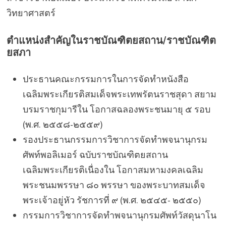
วิทยาศาสตร์
ตำแหน่งสำคัญในราชบัณฑิตยสถาน/ราชบัณฑิต
ยสภา
ประธานคณะกรรมการในการจัดทำหนังสือ
เฉลิมพระเกียรติสมเด็จพระเทพรัตนราชสุดา สยาม
บรมราชกุมารีใน โอกาสฉลองพระชนมายุ ๕ รอบ
(พ.ศ. ๒๕๕๘-๒๕๕๙)
รองประธานกรรมการวิชาการจัดทำพจนานุกรม
ศัพท์พอลิเมอร์ ฉบับราชบัณฑิตยสถาน
เฉลิมพระเกียรติเนื่องใน โอกาสมหามงคลเฉลิม
พระชนมพรรษา ๘๐ พรรษา ของพระบาทสมเด็จ
พระเจ้าอยู่หัว รัชการที่ ๙ (พ.ศ. ๒๕๔๕- ๒๕๕๐)
กรรมการวิชาการจัดทำพจนานุกรมศัพท์วัสดุนาโน