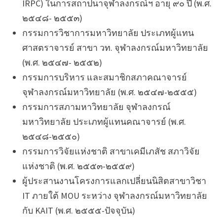
IRPC) ในการสถาปนาจุฬาลงกรณ์ฯ อายุ ๙๐ ปี (พ.ศ.
๒๕๔๘- ๒๕๕๓)
กรรมการวิชาการมหาวิทยาลัย ประเภทผู้แทน
ศาสตราจารย์ สาขา วท. จุฬาลงกรณ์มหาวิทยาลัย
(พ.ศ. ๒๕๔๗- ๒๕๕๒)
กรรมการบริหาร และสมาชิกสภาคณาจารย์
จุฬาลงกรณ์มหาวิทยาลัย (พ.ศ. ๒๕๔๗-๒๕๕๕)
กรรมการสภามหาวิทยาลัย จุฬาลงกรณ์
มหาวิทยาลัย ประเภทผู้แทนคณาจารย์ (พ.ศ.
๒๕๔๘-๒๕๕๐)
กรรมการวิจัยแห่งชาติ สาขาเคมีเภสัช สภาวิจัย
แห่งชาติ (พ.ศ. ๒๕๕๓-๒๕๕๙)
ผู้ประสานงานโครงการแลกเปลี่ยนนิสิตสาขาวิชา
IT ภายใต้ MOU ระหว่าง จุฬาลงกรณ์มหาวิทยาลัย
กับ KAIT (พ.ศ. ๒๕๕๕-ปัจจุบัน)