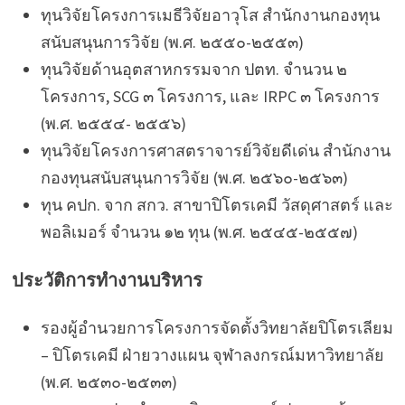
ทุนวิจัยโครงการเมธีวิจัยอาวุโส สำนักงานกองทุน
สนับสนุนการวิจัย (พ.ศ. ๒๕๕๐-๒๕๕๓)
ทุนวิจัยด้านอุตสาหกรรมจาก ปตท. จำนวน ๒
โครงการ, SCG ๓ โครงการ, และ IRPC ๓ โครงการ
(พ.ศ. ๒๕๕๔- ๒๕๕๖)
ทุนวิจัยโครงการศาสตราจารย์วิจัยดีเด่น สำนักงาน
กองทุนสนับสนุนการวิจัย (พ.ศ. ๒๕๖๐-๒๕๖๓)
ทุน คปก. จาก สกว. สาขาปิโตรเคมี วัสดุศาสตร์ และ
พอลิเมอร์ จำนวน ๑๒ ทุน (พ.ศ. ๒๕๔๕-๒๕๕๗)
ประวัติการทำงานบริหาร
รองผู้อำนวยการโครงการจัดตั้งวิทยาลัยปิโตรเลียม
– ปิโตรเคมี ฝ่ายวางแผน จุฬาลงกรณ์มหาวิทยาลัย
(พ.ศ. ๒๕๓๐-๒๕๓๓)