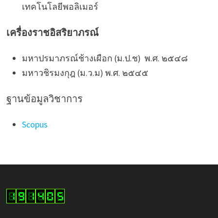
เทคโนโลยีพอลิเมอร์
เครื่องราชอิสริยาภรณ์
มหาปรมาภรณ์ช้างเผือก (ม.ป.ช) พ.ศ. ๒๕๔๘
มหาวชิรมงกุฎ (ม.ว.ม) พ.ศ. ๒๕๔๕
ฐานข้อมูลวิชาการ
Scopus