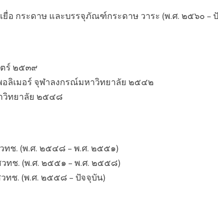
ยื่อ กระดาษ และบรรจุภัณฑ์กระดาษ วาระ
(พ.ศ. ๒๕๖๐ – ปั
สตร์ ๒๕๓๙
พอลิเมอร์ จุฬาลงกรณ์มหาวิทยาลัย ๒๕๔๒
หาวิทยาลัย ๒๕๔๘
 สวทช. (พ.ศ. ๒๕๔๘ – พ.ศ. ๒๕๕๑)
 สวทช. (พ.ศ. ๒๕๕๑ – พ.ศ. ๒๕๕๘)
วทช. (พ.ศ. ๒๕๕๘ – ปัจจุบัน)