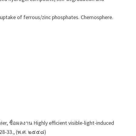
 uptake of ferrous/zinc phosphates. Chemosphere.
er, ชื่อผลงาน Highly efficient visible-light-induced
: 28-33., (พ.ศ. ๒๕๕๘)