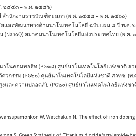
ศ. ๒๕๕๓ – พ.ศ. ๒๕๕๖)
 สำนักงานราชบัณฑิตยสภา (พ.ศ. ๒๕๕๔ – พ.ศ. ๒๕๖๐)
ยและพัฒนาทางด้านนาโนเทคโนโลยี ฉบับแผน ๕ ปี พ.ศ. ๒
(NanoQ) สมาคมนาโนเทคโนโลยีแห่งประเทศไทย (พ.ศ. ๒๕๕
ะนาโนคอมพอสิท (PG๑๘) ศูนย์นาโนเทคโนโลยีแห่งชาติ สว
ิศวกรรม (PG๒๐) ศูนย์นาโนเทคโนโลยีแห่งชาติ สวทช. (พ.
นสูงและความปลอดภัย (PG๒๐) ศูนย์นาโนเทคโนโลยีแห่งชาติ 
wansupamonkon W, Wetchakun N. The effect of iron doping o
ng S. Green Synthesis of Titanium dioxide/acrylamide-bas