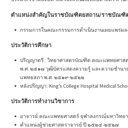
ตำแหน่งสำคัญในราชบัณฑิตยสถาน/ราชบัณฑิ
กรรมการในคณะกรรมการดำเนินงานเผยแพร่ผล
ประวัติการศึกษา
ปริญญาตรี : วิทยาศาสตรบัณฑิต คณะแพทยศาสต
พ.ศ. ๒๕๑๗ วุฒิบัตรแสดงความรู้ และความชำน
แพทยสภา พ.ศ. ๒๕๑๙-๒๕๒๒
หลังปริญญา: King’s College Hospital Medical Sch
ประวัติการทำงานวิชาการ
อาจารย์ คณะแพทยศาสตร์ จุฬาลงกรณ์มหาวิทยา
ตำแหน่งผู้ช่วยศาสตราจารย์ ปี ๒๕๒๔-๒๕๒๗