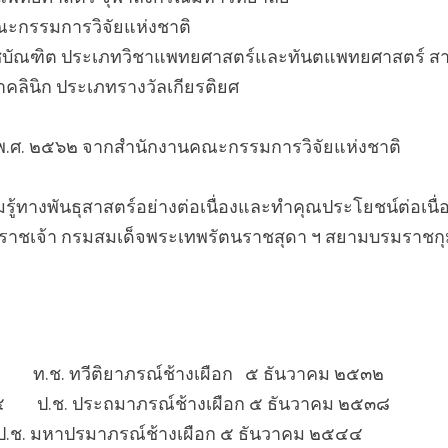
ณะกรรมการวิจัยแห่งชาติ
บัณฑิต ประเภทวิชาแพทยศาสตร์และทันตแพทยศาสตร์ สาข
คลินิก ประเภทรางวัลเกียรติยศ
 พ.ศ. ๒๕๖๒ จากสำนักงานคณะกรรมการวิจัยแห่งชาติ
้ทางพันธุสาสตร์อย่างต่อเนื่องและทำคุณประโยชน์ต่อเนื
าชเจ้า กรมสมเด็จพระเทพรัตนราชสุดา ฯ สยามบรมราชกุมา
 ท.ช. ทวีติยาภรณ์ช้างเผือก ๕ ธันวาคม ๒๕๓๒
 ป.ช. ประถมาภรณ์ช้างเผือก ๕ ธันวาคม ๒๕๓๘
ช. มหาปรมาภรณ์ช้างเผือก ๕ ธันวาคม ๒๕๔๔