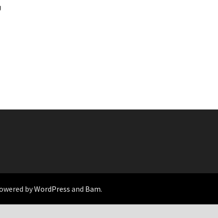
๗
Powered by
WordPress
and
Bam
.