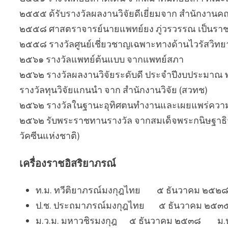
๒๕๕๕ ด้รับรางวัลผลงานวิจัยดีเยี่ยมจาก สำนักงานค
๒๕๕๘ ศาสตราจารย์นายแพทย์ยง ภู่วรวรรณ เป็นราช
๒๕๕๘ รางวัลศูนย์เชี่ยวชาญเฉพาะทางด้านไวรัสวิทยา
๒๕๖๑ รางวัลแพทย์ต้นแบบ จากแพทย์สภา
๒๕๖๒ รางวัลผลงานวิจัยระดับดี ประจำปีงบประมาณ
รางวัลทุนวิจัยแกนนำ จาก สำนักงานวิจัย (สวทช)
๒๕๖๒ รางวัลในฐานะอุทิศตนทำงานและเผยแพร่ความรู
๒๕๖๒ รับพระราชทานรางวัล จากสมเด็จพระกนิษฐาธิร
วัคซีนแห่งชาติ)
เครื่องราชอิสริยาภรณ์
ท.ม. ทวีติยาภรณ์มงกุฎไทย ๕ ธันวาคม ๒๕๒๘
ป.ช. ประถมาภรณ์มงกุฎไทย ๕ ธันวาคม ๒๕๓๕
ม.ว.ม. มหาวชิรมงกุฎ ๕ ธันวาคม ๒๕๓๘ ม.ป.