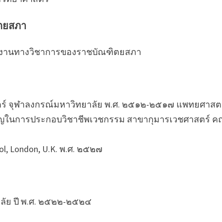
ตยสภา
งานทางวิชาการของราชบัณฑิตยสภา
ร์ จุฬาลงกรณ์มหาวิทยาลัย พ.ศ. ๒๕๑๒-๒๕๑๗ แพทยศาสต
าญในการประกอบวิชาชีพเวชกรรม สาขากุมารเวชศาสตร์ ค
ool, London, U.K. พ.ศ. ๒๕๒๗
ลัย ปี พ.ศ. ๒๕๒๒-๒๕๒๔