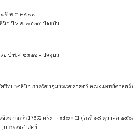
๑ ปี พ.ศ. ๒๕๔๐
นิก ปี พ.ศ. ๒๕๓๕-ปัจจุบัน
 ปี พ.ศ. ๒๕๒๒ – ปัจจุบัน
วรัสวิทยาคลินิก ภาควิชากุมารเวชศาสตร์ คณะแพทย์ศาสตร์
อิงมากกว่า 17862 ครั้ง H-index= 61 (วันที่ ๑๘ ตุลาคม ๒๕๖
ะกุมารเวชศาสตร์