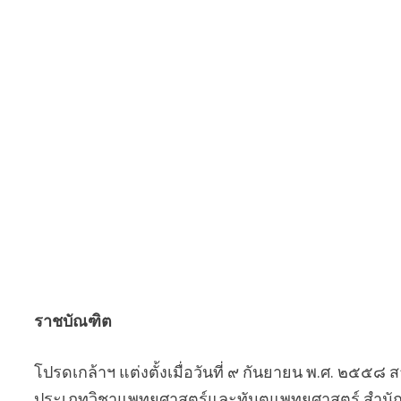
ราชบัณฑิต
โปรดเกล้าฯ แต่งตั้งเมื่อวันที่ ๙ กันยายน พ.ศ. ๒๕๕๘
ประเภทวิชาแพทยศาสตร์และทันตแพทยศาสตร์ สำนัก